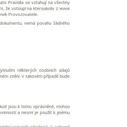
Tato Pravidla se vztahují na všechny
 tím, že vstoupí na kteroukoliv z www
ánek Provozovatele.
o dokumentu, nemá povahu žádného
tnutím některých osobních údajů
latném znění. V takovém případě bude
pokud jsou k tomu oprávněné, mohou
ovinností a nesmí je použít k jinému