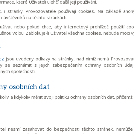
mace, které Uživateli ulehčí další její používání.
k, i stránky Provozovatele používají cookies. Na základě ano
 návštěvníků na těchto stránkách.
užívat nebo pokud chce, aby internetový prohlížeč použití co
ušnou volbu. Zablokuje-li Uživatel všechna cookies, nebude moci v
y
cz
jsou uvedeny odkazy na stránky, nad nimiž nemá Provozovatel
by se seznámit s jejich zabezpečením ochrany osobních údajů
iných společností.
ny osobních dat
oliv a kdykoliv měnit svoji politiku ochrany osobních dat, přičem
vatel nesmí zasahovat do bezpečnosti těchto stránek, nemůže 